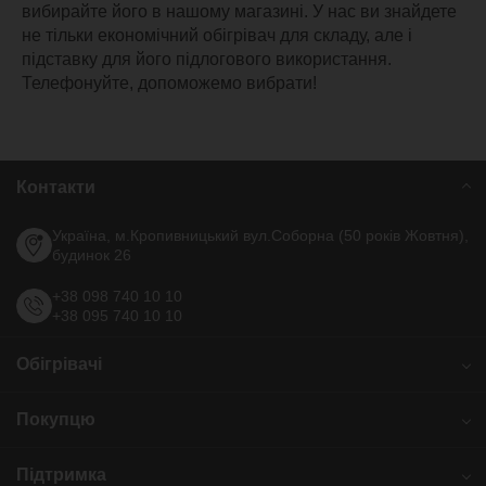
вибирайте його в нашому магазині. У нас ви знайдете
не тільки економічний обігрівач для складу, але і
підставку для його підлогового використання.
Телефонуйте, допоможемо вибрати!
Контакти
Україна, м.Кропивницький
вул.Соборна (50 років Жовтня),
будинок 26
+38 098 740 10 10
+38 095 740 10 10
Обігрівачі
Преміум обігрівачі ПКК
Покупцю
Стандарт обігрівачі з терморегулятором - ПКІТ
Економ обігрівачі ЕПКІ
Про бренд Венеція
Економ+ обігрівачі без терморегулятора ПКІ
Підтримка
Сертифікати нашої компанії
Обігрівачі для дому