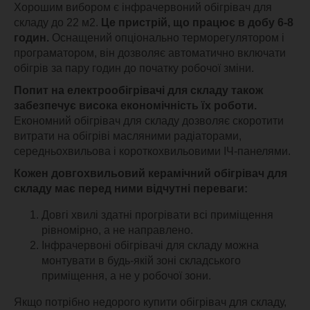
Хорошим вибором є інфрачервоний обігрівач для
складу до 22 м2.
Це пристрій, що працює в добу 6-8
годин.
Оснащений опціонально терморегулятором і
програматором, він дозволяє автоматично включати
обігрів за пару годин до початку робочої зміни.
Попит на електрообігрівачі для складу також
забезпечує висока економічність їх роботи.
Економний обігрівач для складу дозволяє скоротити
витрати на обігріві масляними радіаторами,
середньохвильова і короткохвильовими ІЧ-панелями.
Кожен довгохвильовий керамічний обігрівач для
складу має перед ними відчутні переваги:
Довгі хвилі здатні прогрівати всі приміщення
рівномірно, а не направлено.
Інфрачервоні обігрівачі для складу можна
монтувати в будь-якій зоні складського
приміщення, а не у робочої зони.
Якщо потрібно недорого купити обігрівач для складу,