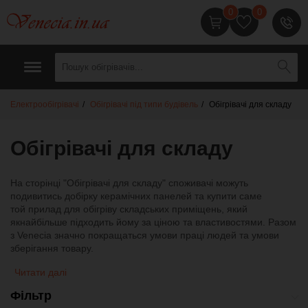
0
0
0
7
1
1
Електрообігрівачі
Обігрівачі під типи будівель
Обігрівачі для складу
Обігрівачі для складу
На сторінці "Обігрівачі для складу" споживачі можуть
подивитись добірку керамічних панелей та купити саме
той прилад для обігріву складських приміщень, який
якнайбільше підходить йому за ціною та властивостями. Разом
з Venecia значно покращаться умови праці людей та умови
зберігання товару.
Читати далі
Фільтр