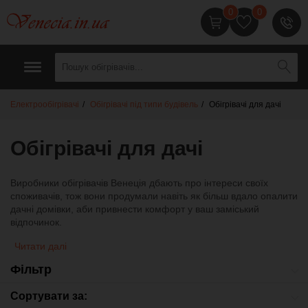
0
0
0
7
1
1
Електрообігрівачі
Обігрівачі під типи будівель
Обігрівачі для дачі
Обігрівачі для дачі
Виробники обігрівачів Венеція дбають про інтереси своїх
споживачів, тож вони продумали навіть як більш вдало опалити
дачні домівки, аби привнести комфорт у ваш заміський
відпочинок.
Читати далі
Фільтр
Сортувати за: