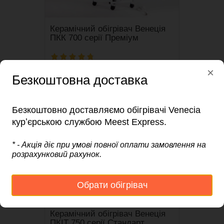
Керамічний обігрівач Венеція
ПКК 700 серії Преміум
Готовий до відправлення
Безкоштовна доставка
3 780,00
Купити
грн
Безкоштовно доставляємо обігрівачі Venecia
Виробник
Венеція
курʼєрською службою Meest Express.
Хіт
Потужність обігріву
700 Вт
Вага, кг
18 кг
* - Акція діє при умові повної оплати замовлення на
Призначення
Побутове
розрахунковий рахунок.
Обрати обігрівач
Керамічний обігрівач Венеція
ПКІТ 750 серії Стандарт