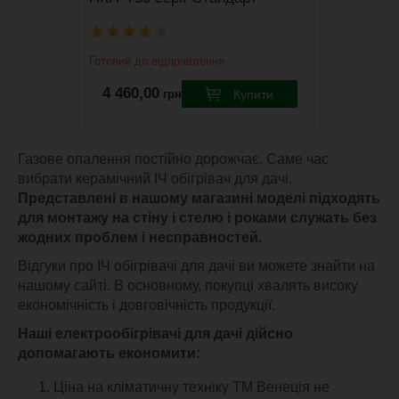
Готовий до відправлення
4 460,00
Купити
грн
Виробник
Венеція
Газове опалення постійно дорожчає. Саме час
Потужність обігріву
750 Вт
вибрати керамічний ІЧ обігрівач для дачі.
Вага, кг
25 кг
Представлені в нашому магазині моделі підходять
Призначення
Побутове
для монтажу на стіну і стелю і роками служать без
жодних проблем і несправностей.
Відгуки про ІЧ обігрівачі для дачі ви можете знайти на
нашому сайті. В основному, покупці хвалять високу
економічність і довговічність продукції.
Наші електрообігрівачі для дачі дійсно
допомагають економити:
Ціна на кліматичну техніку ТМ Венеція не