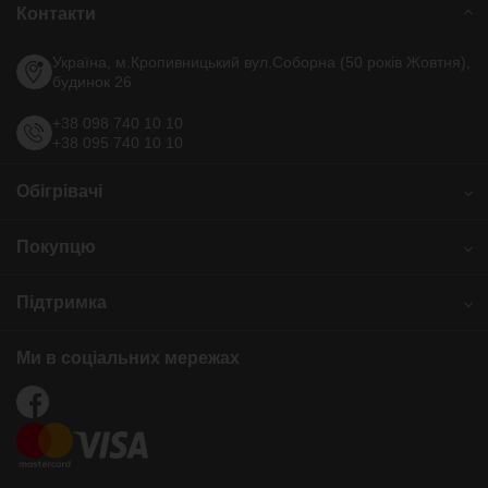
Контакти
Україна, м.Кропивницький
вул.Соборна (50 років Жовтня),
будинок 26
+38 098 740 10 10
+38 095 740 10 10
Обігрівачі
Преміум обігрівачі ПКК
Покупцю
Стандарт обігрівачі з терморегулятором - ПКІТ
Економ обігрівачі ЕПКІ
Про бренд Венеція
Економ+ обігрівачі без терморегулятора ПКІ
Підтримка
Сертифікати нашої компанії
Обігрівачі для дому
Оплата обігрівачів
Обігрівачі в квартиру
Як працює обігрівач?
Доставка обігрівачів
Обігрівачі в гараж
Ми в соціальних мережах
Інструкція монтажу
Гарантія - 5 років
Обігрівачі для ванної
Відеоогляди обігрівачів
Публічна оферта
Гарантійне і післягарантійне обслуговування
Повернення
Відгуки
Блог
Контакти