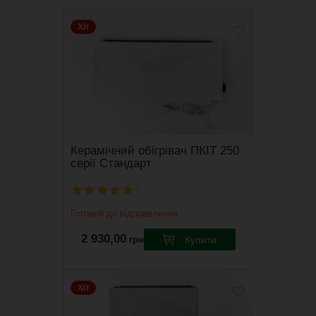
Хіт
Керамічний обігрівач ПКІТ 250
серії Стандарт
Готовий до відправлення
2 930,00
Купити
грн
Виробник
Венеція
Хіт
Потужність обігріву
250 Вт
Вага, кг
8 кг